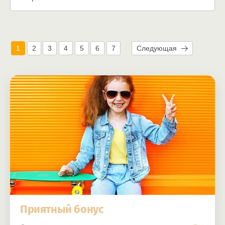
1
2
3
4
5
6
7
Следующая
Приятный бонус