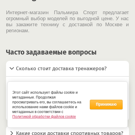
Интернет-магазин Пальмира Спорт предлагает
огромный выбор моделей по выгодной цене. У нас
вы закажите технику с доставкой по Москве и
регионам.
Часто задаваемые вопросы
Сколько стоит доставка тренажеров?
Все зависит от вашего местонахождения. У нас
есть бесплатная доставка если сумма заказа
Этот сайт использует файлы cookie и
будет от 20 000 рублей в Москве, от 35 000 в МО
метаданные. Продолжая
и от 50 000 рублей по РФ. В других случаях цена
просматривать его, вы соглашаетесь на
Принимаю
доставки рассчитывается по тарифам
использование нами файлов cookie и
транспортной компании.
метаданных в соответствии с
Политикой обработки файлов cookie
Какие сроки доставки спортивных товаров?